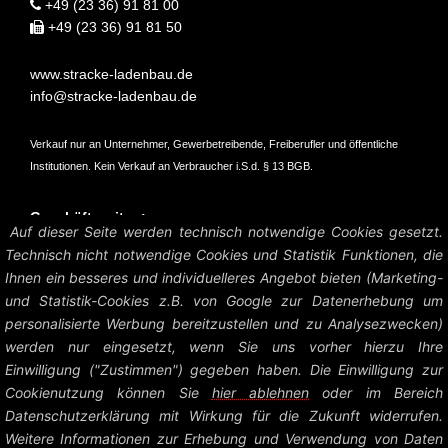
+49 (23 36) 91 81 00
+49 (23 36) 91 81 50
www.stracke-ladenbau.de
info@stracke-ladenbau.de
Verkauf nur an Unternehmer, Gewerbetreibende, Freiberufler und öffentliche
Institutionen. Kein Verkauf an Verbraucher i.S.d. § 13 BGB.
Geschäftszeiten:
Auf dieser Seite werden technisch notwendige Cookies gesetzt.
Mo – Do: 07:45 – 16:45 Uhr
Technisch nicht notwendige Cookies und Statistik Funktionen, die
Fr: 07:45 – 15:15 Uhr
Ihnen ein besseres und individuelleres Angebot bieten (Marketing-
und Statistik-Cookies z.B. von Google zur Datenerhebung um
Amtsgericht Hagen HRB 6004
personalisierte Werbung bereitzustellen und zu Analysezwecken)
UstID: DE126458535
werden nur eingesetzt, wenn Sie uns vorher hierzu Ihre
Einwilligung ("Zustimmen") gegeben haben. Die Einwilligung zur
Preise zzgl. MwSt. und Versandkosten.
Cookienutzung können Sie
hier ablehnen
oder im Bereich
Datenschutzerklärung mit Wirkung für die Zukunft widerrufen.
© Heinrich Stracke GmbH – Ladenbau Shop System |
Impressum +
Weitere Informationen zur Erhebung und Verwendung von Daten