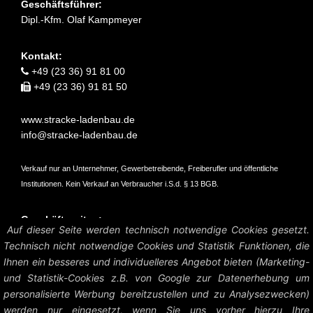
Geschäftsführer:
Dipl.-Kfm. Olaf Kampmeyer
Kontakt:
+49 (23 36) 91 81 00
+49 (23 36) 91 81 50
www.stracke-ladenbau.de
info@stracke-ladenbau.de
Verkauf nur an Unternehmer, Gewerbetreibende, Freiberufler und öffentliche
Institutionen. Kein Verkauf an Verbraucher i.S.d. § 13 BGB.
Geschäftszeiten:
Auf dieser Seite werden technisch notwendige Cookies gesetzt.
Mo – Do: 07:45 – 16:45 Uhr
Technisch nicht notwendige Cookies und Statistik Funktionen, die
Fr: 07:45 – 15:15 Uhr
Ihnen ein besseres und individuelleres Angebot bieten (Marketing-
und Statistik-Cookies z.B. von Google zur Datenerhebung um
Amtsgericht Hagen HRB 6004
personalisierte Werbung bereitzustellen und zu Analysezwecken)
UstID: DE126458535
werden nur eingesetzt, wenn Sie uns vorher hierzu Ihre