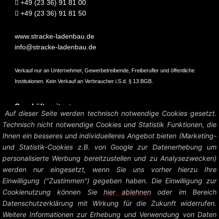
+49 (23 36) 91 81 00
+49 (23 36) 91 81 50
www.stracke-ladenbau.de
info@stracke-ladenbau.de
Verkauf nur an Unternehmer, Gewerbetreibende, Freiberufler und öffentliche
Institutionen. Kein Verkauf an Verbraucher i.S.d. § 13 BGB.
Geschäftszeiten:
Auf dieser Seite werden technisch notwendige Cookies gesetzt.
Mo – Do: 07:45 – 16:45 Uhr
Technisch nicht notwendige Cookies und Statistik Funktionen, die
Fr: 07:45 – 15:15 Uhr
Ihnen ein besseres und individuelleres Angebot bieten (Marketing-
und Statistik-Cookies z.B. von Google zur Datenerhebung um
Amtsgericht Hagen HRB 6004
personalisierte Werbung bereitzustellen und zu Analysezwecken)
UstID: DE126458535
werden nur eingesetzt, wenn Sie uns vorher hierzu Ihre
Einwilligung ("Zustimmen") gegeben haben. Die Einwilligung zur
Preise zzgl. MwSt. und Versandkosten.
Cookienutzung können Sie
hier ablehnen
oder im Bereich
Datenschutzerklärung mit Wirkung für die Zukunft widerrufen.
© Heinrich Stracke GmbH – Ladenbau Shop System |
Impressum +
Weitere Informationen zur Erhebung und Verwendung von Daten