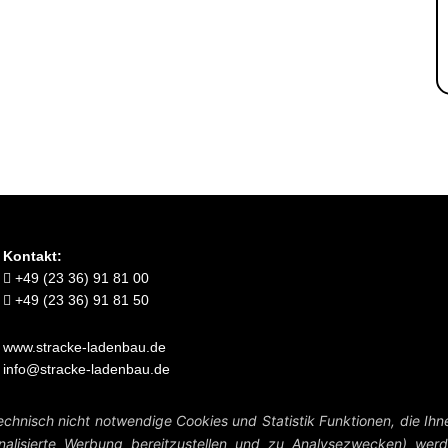
Kontakt:
+49 (23 36) 91 81 00
+49 (23 36) 91 81 50
www.stracke-ladenbau.de
info@stracke-ladenbau.de
Verkauf nur an Unternehmer, Gewerbetreibende, Freiberufler und öffentliche Institutionen.
chnisch nicht notwendige Cookies und Statistik Funktionen, die Ihn
Kein Verkauf an Verbraucher i.S.d. § 13 BGB.
alisierte Werbung bereitzustellen und zu Analysezwecken) werde