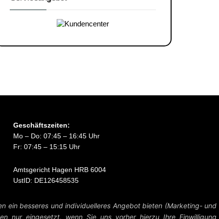
Geschäftszeiten:
Mo – Do: 07:45 – 16:45 Uhr
Fr: 07:45 – 15:15 Uhr
Amtsgericht Hagen HRB 6004
UstID: DE126458535
Preise zzgl. MwSt. und Versandkosten.
en ein besseres und individuelleres Angebot bieten (Marketing- und
n nur eingesetzt, wenn Sie uns vorher hierzu Ihre Einwilligung