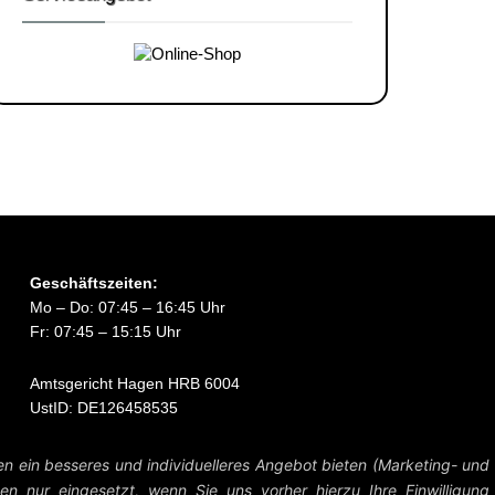
Geschäftszeiten:
Mo – Do: 07:45 – 16:45 Uhr
Fr: 07:45 – 15:15 Uhr
Amtsgericht Hagen HRB 6004
UstID: DE126458535
Preise zzgl. MwSt. und Versandkosten.
en ein besseres und individuelleres Angebot bieten (Marketing- und
n nur eingesetzt, wenn Sie uns vorher hierzu Ihre Einwilligung