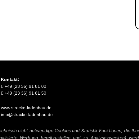
Kontakt:
+49 (23 36) 91 81 00
+49 (23 36) 91 81 50
www.stracke-ladenbau.de
info@stracke-ladenbau.de
Verkauf nur an Unternehmer, Gewerbetreibende, Freiberufler und öffentliche Institutionen.
chnisch nicht notwendige Cookies und Statistik Funktionen, die Ihn
Kein Verkauf an Verbraucher i.S.d. § 13 BGB.
alisierte Werbung bereitzustellen und zu Analysezwecken) werde