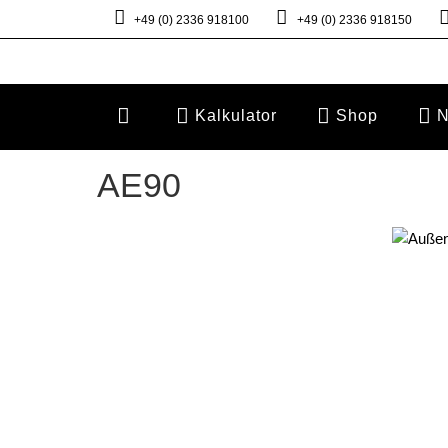
+49 (0) 2336 918100
+49 (0) 2336 918150
Kalkulator
Shop
N
AE90