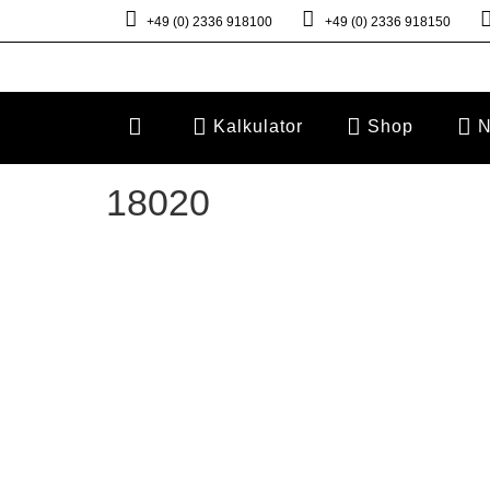
+49 (0) 2336 918100
+49 (0) 2336 918150
Kalkulator
Shop
N
18020