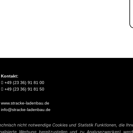
Kontakt:
+49 (23 36) 91 81 00
+49 (23 36) 91 81 50
www.stracke-ladenbau.de
info@stracke-ladenbau.de
Verkauf nur an Unternehmer, Gewerbetreibende, Freiberufler und öffentliche Institutionen.
chnisch nicht notwendige Cookies und Statistik Funktionen, die Ihn
Kein Verkauf an Verbraucher i.S.d. § 13 BGB.
alisierte Werbung bereitzustellen und zu Analysezwecken) werde