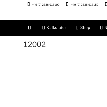
+49 (0) 2336 918100
+49 (0) 2336 918150
Kalkulator
Shop
N
12002