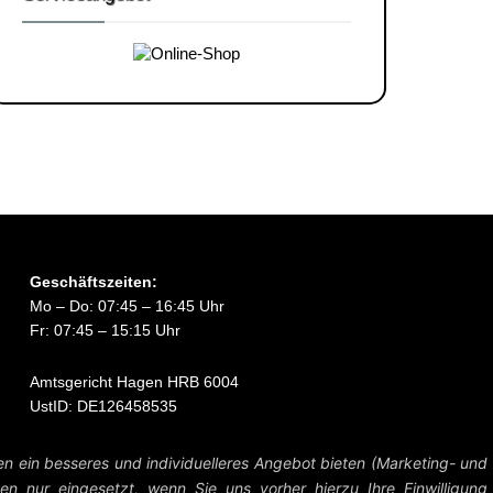
Geschäftszeiten:
Mo – Do: 07:45 – 16:45 Uhr
Fr: 07:45 – 15:15 Uhr
Amtsgericht Hagen HRB 6004
UstID: DE126458535
Preise zzgl. MwSt. und Versandkosten.
en ein besseres und individuelleres Angebot bieten (Marketing- und
n nur eingesetzt, wenn Sie uns vorher hierzu Ihre Einwilligung