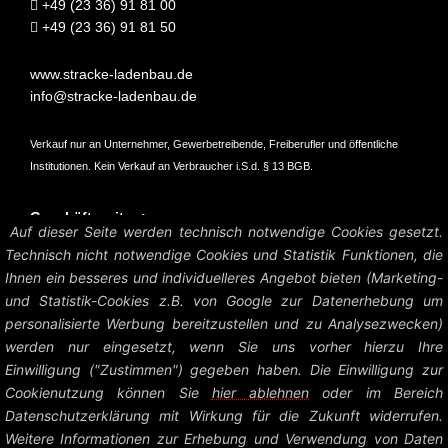
+49 (23 36) 91 81 00
+49 (23 36) 91 81 50
www.stracke-ladenbau.de
info@stracke-ladenbau.de
Verkauf nur an Unternehmer, Gewerbetreibende, Freiberufler und öffentliche
Institutionen. Kein Verkauf an Verbraucher i.S.d. § 13 BGB.
Geschäftszeiten:
Auf dieser Seite werden technisch notwendige Cookies gesetzt.
Mo – Do: 07:45 – 16:45 Uhr
Technisch nicht notwendige Cookies und Statistik Funktionen, die
Fr: 07:45 – 15:15 Uhr
Ihnen ein besseres und individuelleres Angebot bieten (Marketing-
und Statistik-Cookies z.B. von Google zur Datenerhebung um
Amtsgericht Hagen HRB 6004
personalisierte Werbung bereitzustellen und zu Analysezwecken)
UstID: DE126458535
werden nur eingesetzt, wenn Sie uns vorher hierzu Ihre
Einwilligung ("Zustimmen") gegeben haben. Die Einwilligung zur
Preise zzgl. MwSt. und Versandkosten.
Cookienutzung können Sie
hier ablehnen
oder im Bereich
Datenschutzerklärung mit Wirkung für die Zukunft widerrufen.
© Heinrich Stracke GmbH – Ladenbau Shop System |
Impressum +
Weitere Informationen zur Erhebung und Verwendung von Daten