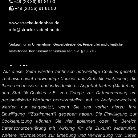
+49 (23 36) 91 81 00
+49 (23 36) 91 81 50
www.stracke-ladenbau.de
info@stracke-ladenbau.de
Verkauf nur an Unternehmer, Gewerbetreibende, Freiberufler und öffentliche
Institutionen. Kein Verkauf an Verbraucher i.S.d. § 13 BGB.
Geschäftszeiten:
Auf dieser Seite werden technisch notwendige Cookies gesetzt.
Mo – Do: 07:45 – 16:45 Uhr
Technisch nicht notwendige Cookies und Statistik Funktionen, die
Fr: 07:45 – 15:15 Uhr
Ihnen ein besseres und individuelleres Angebot bieten (Marketing-
und Statistik-Cookies z.B. von Google zur Datenerhebung um
Amtsgericht Hagen HRB 6004
personalisierte Werbung bereitzustellen und zu Analysezwecken)
UstID: DE126458535
werden nur eingesetzt, wenn Sie uns vorher hierzu Ihre
Einwilligung ("Zustimmen") gegeben haben. Die Einwilligung zur
Preise zzgl. MwSt. und Versandkosten.
Cookienutzung können Sie
hier ablehnen
oder im Bereich
Datenschutzerklärung mit Wirkung für die Zukunft widerrufen.
© Heinrich Stracke GmbH – Ladenbau Shop System |
Impressum +
Weitere Informationen zur Erhebung und Verwendung von Daten