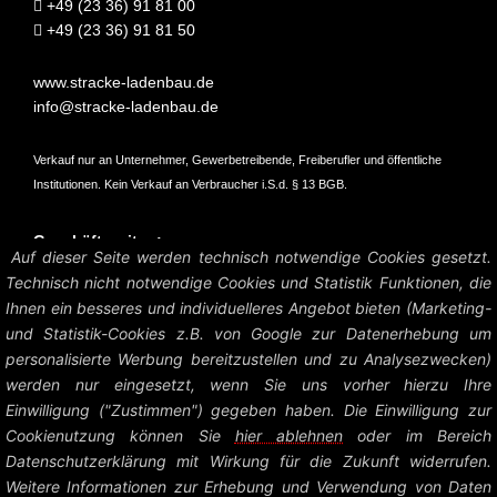
+49 (23 36) 91 81 00
+49 (23 36) 91 81 50
www.stracke-ladenbau.de
info@stracke-ladenbau.de
Verkauf nur an Unternehmer, Gewerbetreibende, Freiberufler und öffentliche
Institutionen. Kein Verkauf an Verbraucher i.S.d. § 13 BGB.
Geschäftszeiten:
Auf dieser Seite werden technisch notwendige Cookies gesetzt.
Mo – Do: 07:45 – 16:45 Uhr
Technisch nicht notwendige Cookies und Statistik Funktionen, die
Fr: 07:45 – 15:15 Uhr
Ihnen ein besseres und individuelleres Angebot bieten (Marketing-
und Statistik-Cookies z.B. von Google zur Datenerhebung um
Amtsgericht Hagen HRB 6004
personalisierte Werbung bereitzustellen und zu Analysezwecken)
UstID: DE126458535
werden nur eingesetzt, wenn Sie uns vorher hierzu Ihre
Einwilligung ("Zustimmen") gegeben haben. Die Einwilligung zur
Preise zzgl. MwSt. und Versandkosten.
Cookienutzung können Sie
hier ablehnen
oder im Bereich
Datenschutzerklärung mit Wirkung für die Zukunft widerrufen.
© Heinrich Stracke GmbH – Ladenbau Shop System |
Impressum +
Weitere Informationen zur Erhebung und Verwendung von Daten