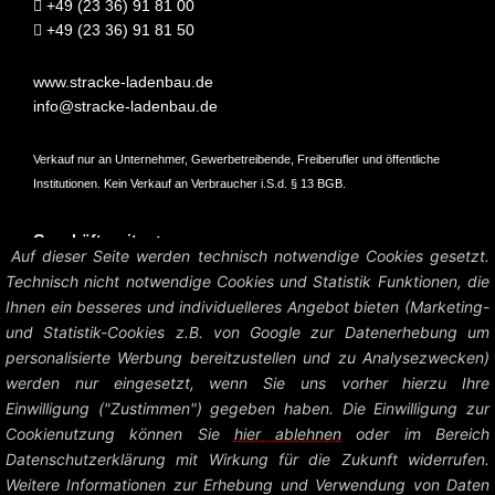
+49 (23 36) 91 81 00
+49 (23 36) 91 81 50
www.stracke-ladenbau.de
info@stracke-ladenbau.de
Verkauf nur an Unternehmer, Gewerbetreibende, Freiberufler und öffentliche
Institutionen. Kein Verkauf an Verbraucher i.S.d. § 13 BGB.
Geschäftszeiten:
Auf dieser Seite werden technisch notwendige Cookies gesetzt.
Mo – Do: 07:45 – 16:45 Uhr
Technisch nicht notwendige Cookies und Statistik Funktionen, die
Fr: 07:45 – 15:15 Uhr
Ihnen ein besseres und individuelleres Angebot bieten (Marketing-
und Statistik-Cookies z.B. von Google zur Datenerhebung um
Amtsgericht Hagen HRB 6004
personalisierte Werbung bereitzustellen und zu Analysezwecken)
UstID: DE126458535
werden nur eingesetzt, wenn Sie uns vorher hierzu Ihre
Einwilligung ("Zustimmen") gegeben haben. Die Einwilligung zur
Preise zzgl. MwSt. und Versandkosten.
Cookienutzung können Sie
hier ablehnen
oder im Bereich
Datenschutzerklärung mit Wirkung für die Zukunft widerrufen.
© Heinrich Stracke GmbH – Ladenbau Shop System |
Impressum +
Weitere Informationen zur Erhebung und Verwendung von Daten