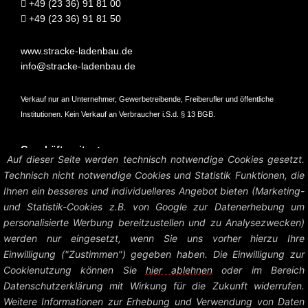
+49 (23 36) 91 81 00
+49 (23 36) 91 81 50
www.stracke-ladenbau.de
info@stracke-ladenbau.de
Verkauf nur an Unternehmer, Gewerbetreibende, Freiberufler und öffentliche
Institutionen. Kein Verkauf an Verbraucher i.S.d. § 13 BGB.
Geschäftszeiten:
Auf dieser Seite werden technisch notwendige Cookies gesetzt.
Mo – Do: 07:45 – 16:45 Uhr
Technisch nicht notwendige Cookies und Statistik Funktionen, die
Fr: 07:45 – 15:15 Uhr
Ihnen ein besseres und individuelleres Angebot bieten (Marketing-
und Statistik-Cookies z.B. von Google zur Datenerhebung um
Amtsgericht Hagen HRB 6004
personalisierte Werbung bereitzustellen und zu Analysezwecken)
UstID: DE126458535
werden nur eingesetzt, wenn Sie uns vorher hierzu Ihre
Einwilligung ("Zustimmen") gegeben haben. Die Einwilligung zur
Preise zzgl. MwSt. und Versandkosten.
Cookienutzung können Sie
hier ablehnen
oder im Bereich
Datenschutzerklärung mit Wirkung für die Zukunft widerrufen.
© Heinrich Stracke GmbH – Ladenbau Shop System |
Impressum +
Weitere Informationen zur Erhebung und Verwendung von Daten