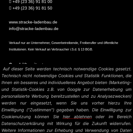
+49 (23 36) 91 81 00
+49 (23 36) 91 81 50
www.stracke-ladenbau.de
info@stracke-ladenbau.de
Verkauf nur an Unternehmer, Gewerbetreibende, Freiberufler und öffentliche
Institutionen. Kein Verkauf an Verbraucher i.S.d. § 13 BGB.
Geschäftszeiten:
Auf dieser Seite werden technisch notwendige Cookies gesetzt.
Mo – Do: 07:45 – 16:45 Uhr
Technisch nicht notwendige Cookies und Statistik Funktionen, die
Fr: 07:45 – 15:15 Uhr
Ihnen ein besseres und individuelleres Angebot bieten (Marketing-
und Statistik-Cookies z.B. von Google zur Datenerhebung um
Amtsgericht Hagen HRB 6004
personalisierte Werbung bereitzustellen und zu Analysezwecken)
UstID: DE126458535
werden nur eingesetzt, wenn Sie uns vorher hierzu Ihre
Einwilligung ("Zustimmen") gegeben haben. Die Einwilligung zur
Preise zzgl. MwSt. und Versandkosten.
Cookienutzung können Sie
hier ablehnen
oder im Bereich
Datenschutzerklärung mit Wirkung für die Zukunft widerrufen.
© Heinrich Stracke GmbH – Ladenbau Shop System |
Impressum +
Weitere Informationen zur Erhebung und Verwendung von Daten