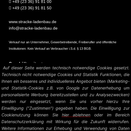
+49 (23 36) 91 81 00
+49 (23 36) 91 81 50
www.stracke-ladenbau.de
info@stracke-ladenbau.de
Verkauf nur an Unternehmer, Gewerbetreibende, Freiberufler und öffentliche
Institutionen. Kein Verkauf an Verbraucher i.S.d. § 13 BGB.
Geschäftszeiten:
Auf dieser Seite werden technisch notwendige Cookies gesetzt.
Mo – Do: 07:45 – 16:45 Uhr
Technisch nicht notwendige Cookies und Statistik Funktionen, die
Fr: 07:45 – 15:15 Uhr
Ihnen ein besseres und individuelleres Angebot bieten (Marketing-
und Statistik-Cookies z.B. von Google zur Datenerhebung um
Amtsgericht Hagen HRB 6004
personalisierte Werbung bereitzustellen und zu Analysezwecken)
UstID: DE126458535
werden nur eingesetzt, wenn Sie uns vorher hierzu Ihre
Einwilligung ("Zustimmen") gegeben haben. Die Einwilligung zur
Preise zzgl. MwSt. und Versandkosten.
Cookienutzung können Sie
hier ablehnen
oder im Bereich
Datenschutzerklärung mit Wirkung für die Zukunft widerrufen.
© Heinrich Stracke GmbH – Ladenbau Shop System |
Impressum +
Weitere Informationen zur Erhebung und Verwendung von Daten